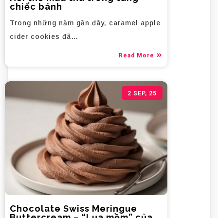
chiếc bánh
Trong những năm gần đây, caramel apple
cider cookies đã…
Read More
2
SEP, 25
Chocolate Swiss Meringue
Buttercream – “Lụa mềm” của