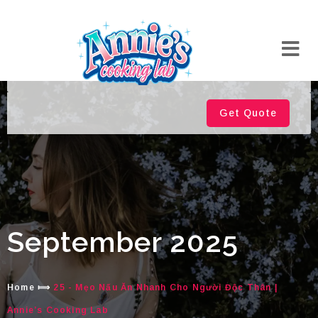
Get Quote
September 2025
Home
⟾
25 - Mẹo Nấu Ăn Nhanh Cho Người Độc Thân |
Annie’s Cooking Lab