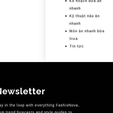
Kế hoạch bữa ăn
nhanh
Kỹ thuật nấu ăn
nhanh
Món ăn nhanh bữa
trưa
Tin tức
Newsletter
ay in the loop with everything FashioNova.
om trend forecasts and style guides to