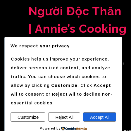
Người Độc Thân
| Annie’s Cooking
Lab
We respect your privacy
Cookies help us improve your experience,
Where fashion meets innovation. Crafted for
deliver personalized content, and analyze
trendsetters, brands, and creatives who
traffic. You can choose which cookies to
want to stand out online.
allow by clicking
Customize
. Click
Accept
All
to consent or
Reject All
to decline non-
essential cookies.
Customize
Reject All
Accept All
Powered by