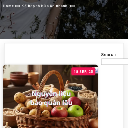
Home
⟾
Kế hoạch bữa ăn nhanh
⟾
Search
18
SEP, 25