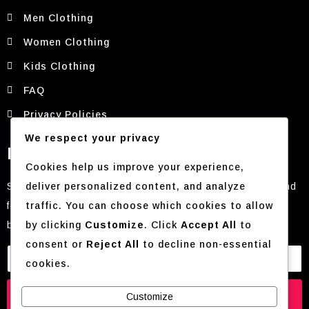
Men Clothing
Women Clothing
Kids Clothing
FAQ
Privacy Policies
We respect your privacy
Newsletter
Cookies help us improve your experience,
Stay in the loop with everything FashioNova. From trend
deliver personalized content, and analyze
forecasts and style guides to exclusive offers and
traffic. You can choose which cookies to allow
behind-the-scenes content
by clicking
Customize
. Click
Accept All
to
consent or
Reject All
to decline non-essential
cookies.
Subscribe
Customize