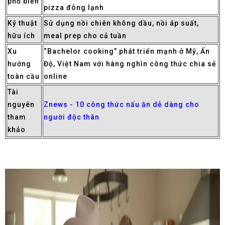
phổ biến
pizza đông lạnh
Kỹ thuật
Sử dụng nồi chiên không dầu, nồi áp suất,
hữu ích
meal prep cho cả tuần
Xu
“Bachelor cooking” phát triển mạnh ở Mỹ, Ấn
hướng
Độ, Việt Nam với hàng nghìn công thức chia sẻ
toàn cầu
online
Tài
nguyên
Znews - 10 công thức nấu ăn dễ dàng cho
tham
người độc thân
khảo