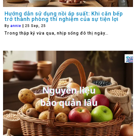
Hướng dẫn sử dụng nồi áp suất: Khi căn bếp
trở thành phòng thí nghiệm của sự tiện lợi
By
annie
|
25
Sep, 25
Trong thập kỷ vừa qua, nhịp sống đô thị ngày…